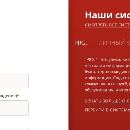
Наши си
СМОТРЕТЬ ВСЕ СИС
PRG.
ЛИЧНЫЙ К
"PRG." - это уникальн
несколько информацио
бухгалтеров и медико
информации. Сюда вх
коммунальных служб, 
обслуживания, и много
рждение)
*
УЗНАТЬ БОЛЬШЕ О 
ПЕРЕЙТИ В СИСТЕМ