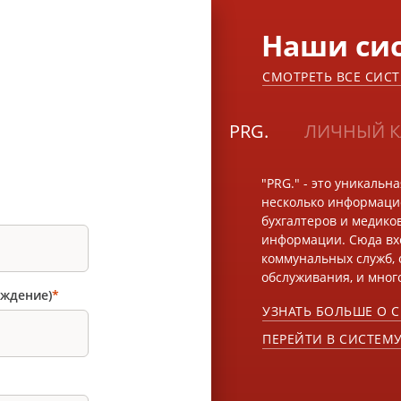
Наши си
СМОТРЕТЬ ВСЕ СИС
PRG.
ЛИЧНЫЙ К
"PRG." - это уникальн
несколько информацио
бухгалтеров и медико
информации. Сюда вх
коммунальных служб, 
обслуживания, и много
рждение)
*
УЗНАТЬ БОЛЬШЕ О 
ПЕРЕЙТИ В СИСТЕМ