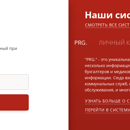
Наши си
СМОТРЕТЬ ВСЕ СИС
а
PRG.
ЛИЧНЫЙ К
нный при
"PRG." - это уникальн
несколько информацио
бухгалтеров и медико
информации. Сюда вх
коммунальных служб, 
обслуживания, и много
УЗНАТЬ БОЛЬШЕ О 
ПЕРЕЙТИ В СИСТЕМ