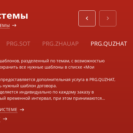
стемы
ТЕМЫ
PRG.SOT
PRG.ZHAUAP
PRG.QUZHAT
шаблонов, разделенный по темам, с возможностью
сохранить все нужные шаблоны в списке «Мои
 предоставляется дополнительная услуга в PRG.QUZHAT,
ь нужный шаблон договора.
деляется индивидуально по каждому заказу в
ый временной интервал, при этом принимаются
работку новых шаблонов договоров, не имеющих
СИСТЕМЕ
не на адаптацию имеющихся в блоке шаблонов к
ой ситуации пользователя.
У