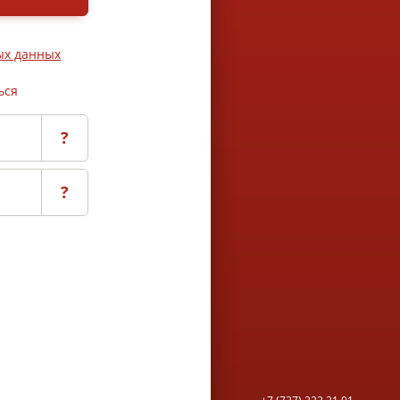
ых данных
ься
?
?