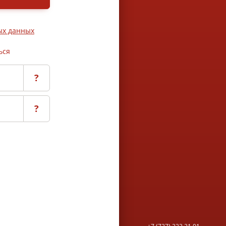
ых данных
ься
?
?