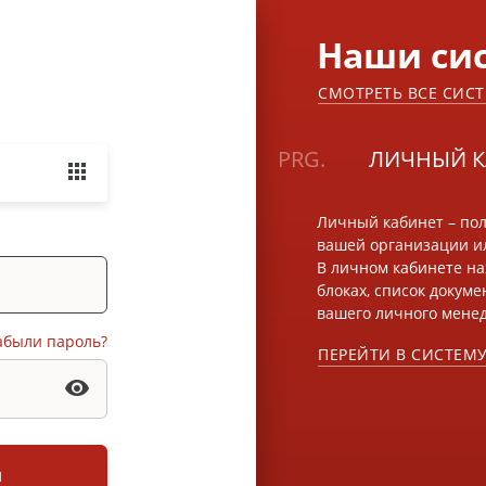
Наши си
СМОТРЕТЬ ВСЕ СИС
PRG.
ЛИЧНЫЙ К
Личный кабинет – пол
вашей организации ил
В личном кабинете н
блоках, список докум
вашего личного мене
абыли пароль?
ПЕРЕЙТИ В СИСТЕМ
и